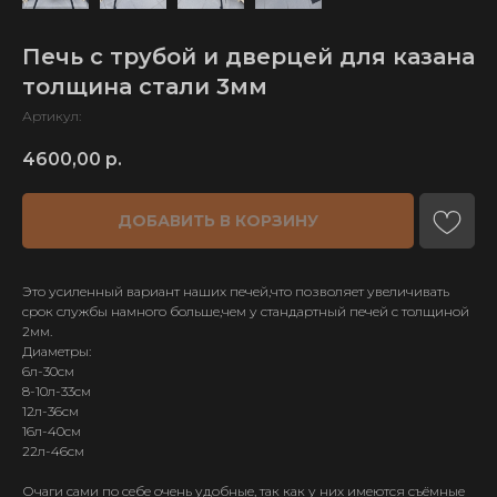
Печь с трубой и дверцей для казана
толщина стали 3мм
Артикул:
4600,00
р.
ДОБАВИТЬ В КОРЗИНУ
Это усиленный вариант наших печей,что позволяет увеличивать
срок службы намного больше,чем у стандартный печей с толщиной
ИП Карпов Д. В.
2мм.
ОГРН 321583500035040
Диаметры:
6л-30см
8-10л-33см
12л-36см
16л-40см
КАТАЛОГ
ТОВАРОВ
22л-46см
Узбекские казаны
Тандыры
Очаги сами по себе очень удобные, так как у них имеются съёмные