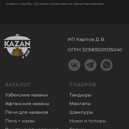
Афганские казаны
Мангалы
ножки и трубы, что легко позволяет их транспортировать.
Печи для казанов
Шампуры
Печь + казан
Ножи и топоры
Риштанская керамика
Саджи
Самогоноварение
Решетки гриль
Чугунная посуда
Аксессуары
Шашлычные наборы
Соковыжималки
Коптильни
Бакалея
Турецкие самовары
Мангальные
комплексы
КОНТАКТЫ
+7 (985) 180 06 60
+7 (985) 818-18-40
Пушкино, микрорайон Дзержинец 1,
График работы:
пн-вс: с 10.00 до 18.00
ПОКУПАТЕЛЯМ
Оплата