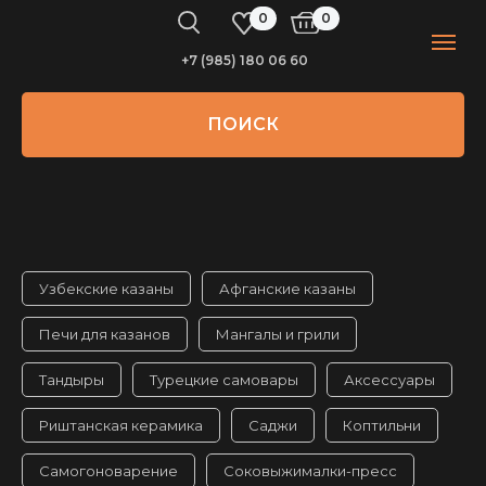
0
0
+7 (985) 180 06 60
ПОИСК
Узбекские казаны
Афганские казаны
Печи для казанов
Мангалы и грили
Тандыры
Турецкие самовары
Аксессуары
Риштанская керамика
Саджи
Коптильни
Самогоноварение
Соковыжималки-пресс