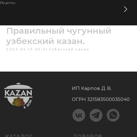
Рецепты
Правильный чугунный
узбекский казан.
2023-04-13 00:41
Узбекский казан
ИП Карпов Д. В.
ОГРН 321583500035040
КАТАЛОГ
ТОВАРОВ
Узбекские казаны
Тандыры
Афганские казаны
Мангалы
Печи для казанов
Шампуры
Печь + казан
Ножи и топоры
Риштанская керамика
Саджи