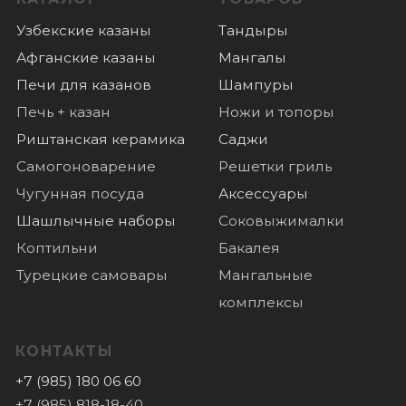
Самогоноварение
Решетки гриль
Чугунная посуда
Аксессуары
Шашлычные наборы
Соковыжималки
Коптильни
Бакалея
Турецкие самовары
Мангальные
комплексы
КОНТАКТЫ
+7 (985) 180 06 60
+7 (985) 818-18-40
Пушкино, микрорайон Дзержинец 1,
График работы:
пн-вс: с 10.00 до 18.00
ПОКУПАТЕЛЯМ
Оплата
Доставка
О нас
Отзывы
Новости