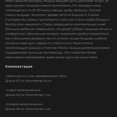
Имея средние размеры, тандыр вмещает до 8 шампуров за раз. За
один розжиг тандыра можно приготовить: 3-4 закладки мяса,
готовящегося по 20-30 минут; овощи, рыбу, лепешки. Толстые
стенки тандыра "Аполлон" держат тепло в течении 2-3 часов.
Учитывая это, можно приготовить в нём, как в печи любое блюдо и
быстро всех накормить. Совок, входящий в комплектацию имеет
большую рабочую поверхность, что делает уборку тандыра лёгкой и
комфортной. Удлиненная кочерга, позволяет удобно справляться
как с большими дровами, так и с углями на дне тандыра, избегая
контакта кожи рук с жаром от углей и огня. Имея плотно
прилегающую крышку и толстые стенки, тандыр длительное время
поддерживает высокую температуру. Это позволяет более
равномерно прожаривать даже самые крупные куски мяса.
Комплектация
-Шампура из 2 мм нержавеющей стали
Длина 47 см. Количество: 8 шт.
-С
овок металлический
Длина 45 см. Количество: 1 шт.
-Ко
черга металлическая
Длина 45 см. Количество: 1 шт.