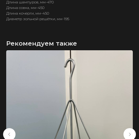
Длина шампуров, мм-470
Длина совка, мм-450
Длина кочерги, мм-450
Диаметр зольной решётки, мм-195
ИП Карпов Д. В.
Рекомендуем также
ОГРН 321583500035040
КАТАЛОГ
ТОВАРОВ
Узбекские казаны
Тандыры
Афганские казаны
Мангалы
Печи для казанов
Шампуры
Печь + казан
Ножи и топоры
Риштанская керамика
Саджи
Самогоноварение
Решетки гриль
Чугунная посуда
Аксессуары
Шашлычные наборы
Соковыжималки
Коптильни
Бакалея