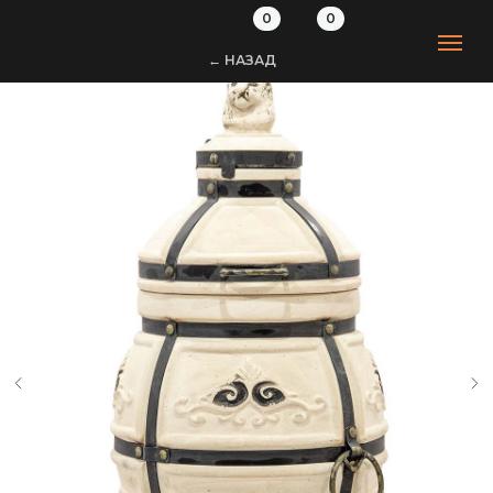
0
0
← НАЗАД