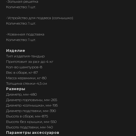
-Зол
ьная решетка
Количество: 1 шт.
-Устр
ойство для подвеса (солнышко)
Количество: 1 шт.
-Кован
ная подставка
Количество: 1 шт.
Изделие
Тип изделия-тандыр
Приготовит за раз-до 4 кг
Кол-во шампуров-8
Вес в сборе, кг-87
Масса керамики, кг-80
Толщина стенки-4,5 см
Размеры
Диаметр, мм-480
Диаметр горловины, мм-265
Диаметр «солнышка», мм-195
Диаметр подставки, мм-390
Высота в сборе, мм-875
Высота без крышки, мм-550
Высота подставки, мм-140
Параметры аксессуаров