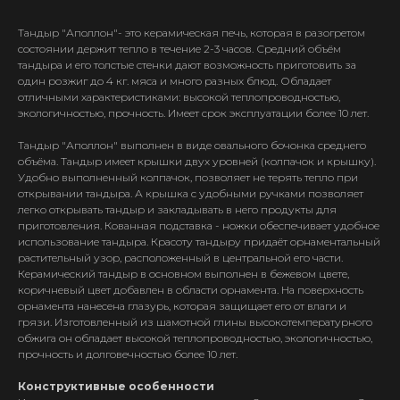
Тандыр "Аполлон"- это керамическая печь, которая в разогретом
состоянии держит тепло в течение 2-3 часов. Средний объём
тандыра и его толстые стенки дают возможность приготовить за
один розжиг до 4 кг. мяса и много разных блюд. Обладает
отличными характеристиками: высокой теплопроводностью,
экологичностью, прочность. Имеет срок эксплуатации более 10 лет.
Тандыр "Аполлон" выполнен в виде овального бочонка среднего
объёма. Тандыр имеет крышки двух уровней (колпачок и крышку).
Удобно выполненный колпачок, позволяет не терять тепло при
открывании тандыра. А крышка с удобными ручками позволяет
легко открывать тандыр и закладывать в него продукты для
приготовления. Кованная подставка - ножки обеспечивает удобное
использование тандыра. Красоту тандыру придаёт орнаментальный
растительный узор, расположенный в центральной его части.
Керамический тандыр в основном выполнен в бежевом цвете,
коричневый цвет добавлен в области орнамента. На поверхность
орнамента нанесена глазурь, которая защищает его от влаги и
грязи. Изготовленный из шамотной глины высокотемпературного
обжига он обладает высокой теплопроводностью, экологичностью,
прочность и долговечностью более 10 лет.
Конструктивные особенности