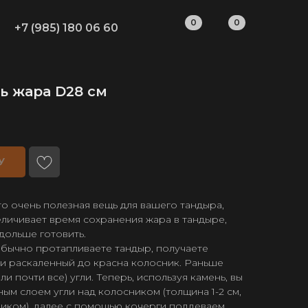
0
0
+7 (985) 180 06 60
ь жара D28 см
У
то очень полезная вещь для вашего тандыра,
еличивает время сохранения жара в тандыре,
дольше готовить.
обычно протапливаете тандыр, получаете
и раскаленный до красна колосник. Раньше
и почти все) угли. Теперь, используя камень, вы
ым слоем угли над колосником (толщина 1-2 см,
ником), далее с помощью кочерги поддеваем