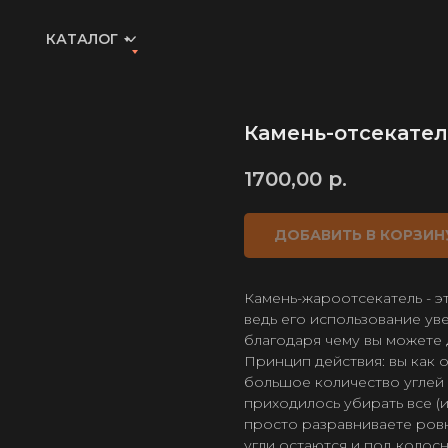
КАТАЛОГ
Камень-отсекател
1700,00
р.
ДОБАВИТЬ В КОРЗИН
Камень-жароотсекатель - э
ведь его использование ув
благодаря чему вы можете 
Принцип действия: вы как 
большое количество углей 
приходилось убирать все (ил
просто разравниваете ровн
угли остаются и под колос