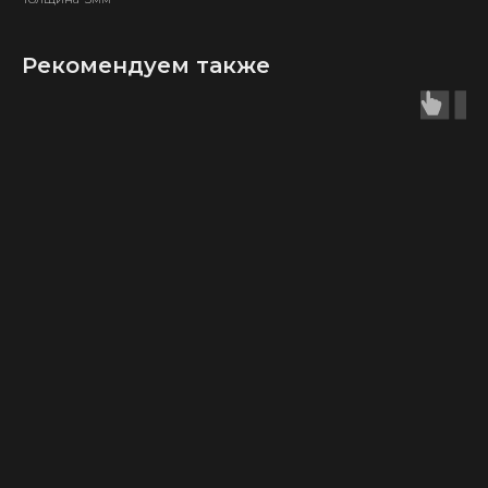
Рекомендуем также
ИП Карпов Д. В.
ОГРН 321583500035040
КАТАЛОГ
ТОВАРОВ