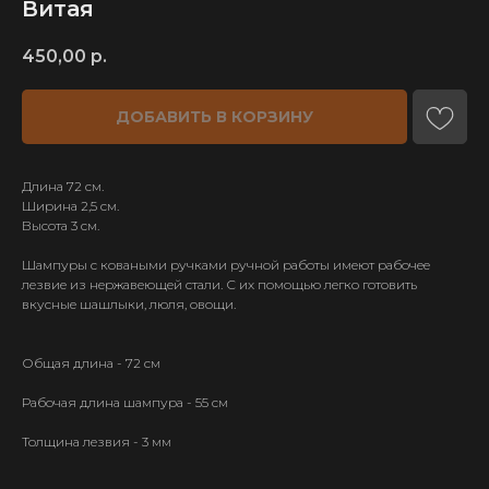
Витая
450,00
р.
ДОБАВИТЬ В КОРЗИНУ
Длина 72 см.
Ширина 2,5 см.
Высота 3 см.
Шампуры с коваными ручками ручной работы имеют рабочее
лезвие из нержавеющей стали. С их помощью легко готовить
вкусные шашлыки, люля, овощи.
ИП Карпов Д. В.
ОГРН 321583500035040
Общая длина - 72 см
Рабочая длина шампура - 55 см
Толщина лезвия - 3 мм
КАТАЛОГ
ТОВАРОВ
Узбекские казаны
Тандыры