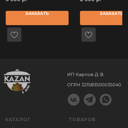
Печь + казан
Ножи и топоры
Риштанская керамика
Саджи
ЗАКАЗАТЬ
ЗАКАЗАТЬ
Самогоноварение
Решетки гриль
Чугунная посуда
Аксессуары
Шашлычные наборы
Соковыжималки
Коптильни
Бакалея
Турецкие самовары
Мангальные
комплексы
КОНТАКТЫ
+7 (985) 180 06 60
+7 (985) 818-18-40
Пушкино, микрорайон Дзержинец 1,
График работы:
пн-вс: с 10.00 до 18.00
ПОКУПАТЕЛЯМ
Оплата
Доставка
О нас