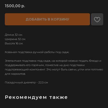
1500,00
р.
ДОБАВИТЬ В КОРЗИНУ
Длина 32 см.
Ширина 32 см.
Высота 16 см.
Кованая подставка ручной работы под садж.
Элегантная подставка под садж, на которой можно подать блюдо и
ИП Карпов Д. В.
поддерживать его горячим, поместив на дно подставки
ОГРН 321583500035040
подогревающий компонент. Это могут быть свечи, угли или топливо
для мармитов.
Посадочный диаметр - 22,5 см
КАТАЛОГ
ТОВАРОВ
Узбекские казаны
Тандыры
Рекомендуем также
Афганские казаны
Мангалы
Печи для казанов
Шампуры