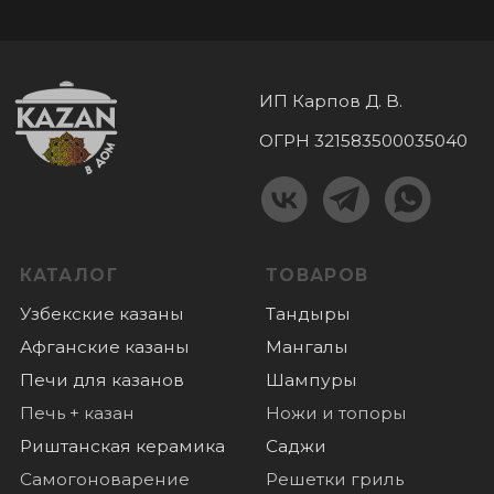
Печь + казан
Ножи и топоры
Риштанская керамика
Саджи
Самогоноварение
Решетки гриль
Чугунная посуда
Аксессуары
Шашлычные наборы
Соковыжималки
Коптильни
Бакалея
Турецкие самовары
Мангальные
комплексы
КОНТАКТЫ
+7 (985) 180 06 60
+7 (985) 818-18-40
Пушкино, микрорайон Дзержинец 1,
График работы:
пн-вс: с 10.00 до 18.00
ПОКУПАТЕЛЯМ
Оплата
Доставка
О нас