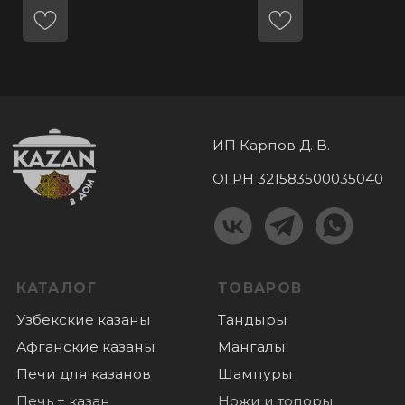
Шашлычные наборы
Соковыжималки
Коптильни
Бакалея
Турецкие самовары
Мангальные
комплексы
КОНТАКТЫ
+7 (985) 180 06 60
+7 (985) 818-18-40
Пушкино, микрорайон Дзержинец 1,
График работы:
пн-вс: с 10.00 до 18.00
ПОКУПАТЕЛЯМ
Оплата
Доставка
О нас
Отзывы
Новости
© 2022 Все права защищены