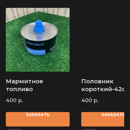
ИП Карпов Д. В.
ОГРН 321583500035040
Мармитное
Половник
КАТАЛОГ
ТОВАРОВ
топливо
короткий-42с
Узбекские казаны
Тандыры
Афганские казаны
Мангалы
400
р.
400
р.
Печи для казанов
Шампуры
Печь + казан
Ножи и топоры
ЗАКАЗАТЬ
ЗАКАЗАТЬ
Риштанская керамика
Саджи
Самогоноварение
Решетки гриль
Чугунная посуда
Аксессуары