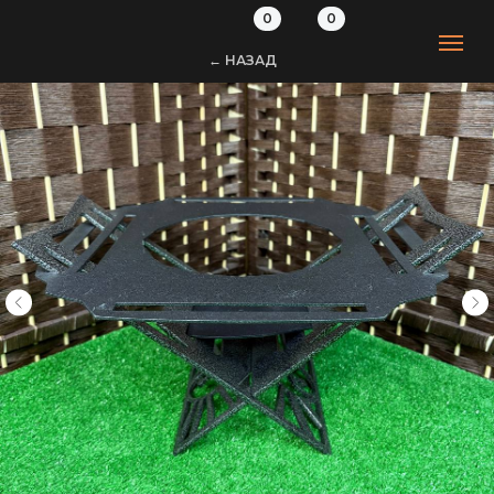
0
0
← НАЗАД