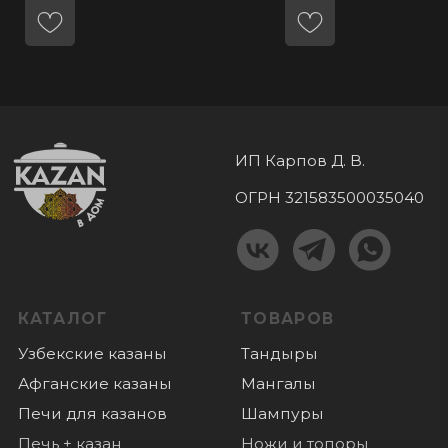
Шашлычные наборы
Соковыжималки
Коптильни
Бакалея
Турецкие самовары
Мангальные
комплексы
КОНТАКТЫ
+7 (985) 180 06 60
+7 (985) 818-18-40
Пушкино, микрорайон Дзержинец 1,
График работы:
пн-вс: с 10.00 до 18.00
ПОКУПАТЕЛЯМ
Оплата
Доставка
О нас
Отзывы
Новости
© 2022 Все права защищены