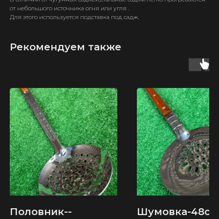
от небольшого источника огня или угля .
Для этого используется подставка под садж.
Рекомендуем также
ИП Карпов Д. В.
ОГРН 321583500035040
КАТАЛОГ
ТОВАРОВ
Узбекские казаны
Тандыры
Половник--
Шумовка-48см
Афганские казаны
Мангалы