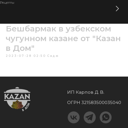
Рецепты
Бешбармак в узбекском
чугунном казане от "Казан
в Дом"
2023-07-28 02:50
Садж
ИП Карпов Д. В.
ОГРН 321583500035040
КАТАЛОГ
ТОВАРОВ
Узбекские казаны
Тандыры
Афганские казаны
Мангалы
Печи для казанов
Шампуры
Печь + казан
Ножи и топоры