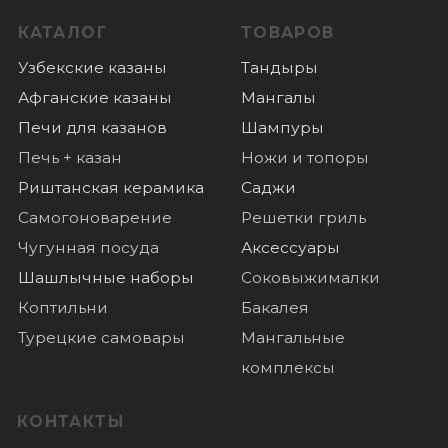
Риштанская керамика
Саджи
Самогоноварение
Решетки гриль
Чугунная посуда
Аксессуары
Шашлычные наборы
Соковыжималки
Коптильни
Бакалея
Турецкие самовары
Мангальные
комплексы
КОНТАКТЫ
+7 (985) 180 06 60
+7 (985) 818-18-40
Пушкино, микрорайон Дзержинец 1,
График работы:
пн-вс: с 10.00 до 18.00
ПОКУПАТЕЛЯМ
Оплата
Доставка
О нас
Отзывы