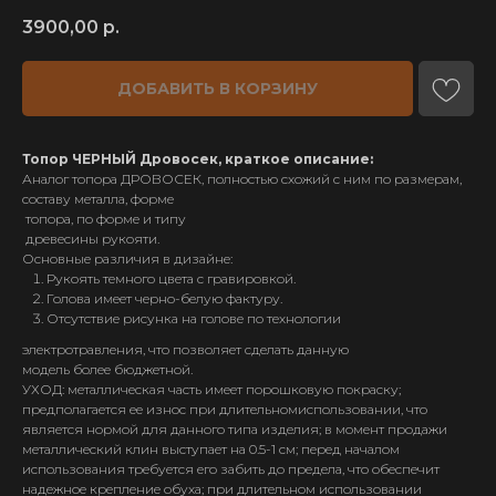
3900,00
р.
ДОБАВИТЬ В КОРЗИНУ
Топор ЧЕРНЫЙ Дровосек, краткое описание:
Аналог топора ДРОВОСЕК, полностью схожий с ним по размерам,
составу металла, форме
топора, по форме и типу
древесины рукояти.
Основные различия в дизайне:
Рукоять темного цвета с гравировкой.
Голова имеет черно-белую фактуру.
Отсутствие рисунка на голове по технологии
электротравления, что позволяет сделать данную
модель более бюджетной.
УХОД: металлическая часть имеет порошковую покраску;
ИП Карпов Д. В.
предполагается ее износ при длительномиспользовании, что
ОГРН 321583500035040
является нормой для данного типа изделия; в момент продажи
металлический клин выступает на 0.5-1 см; перед началом
использования требуется его забить до предела, что обеспечит
надежное крепление обуха; при длительном использовании