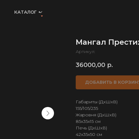
КАТАЛОГ
Мангал Прест
Артикул:
36000,00
р.
ДОБАВИТЬ В КОРЗИН
Габариты (ДхШхВ)
155/105/235
Жаровня (ДхШхВ)
85х35х15 см
Печь (ДхШхВ)
42х35х50 см