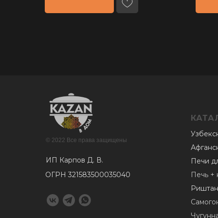
КАТА
Узбекс
© 2022 Все права защищены
Афганс
ИП Карпов Д. В.
Печи д
ОГРН 321583500035040
Печь + 
Риштан
Самого
Чугунн