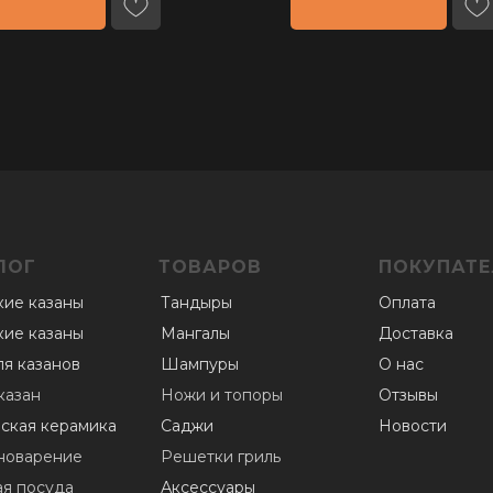
ЛОГ
ТОВАРОВ
ПОКУПАТ
кие казаны
Тандыры
Оплата
кие казаны
Мангалы
Доставка
ля казанов
Шампуры
О нас
казан
Ножи и топоры
Отзывы
ская керамика
Саджи
Новости
новарение
Решетки гриль
ая посуда
Аксессуары