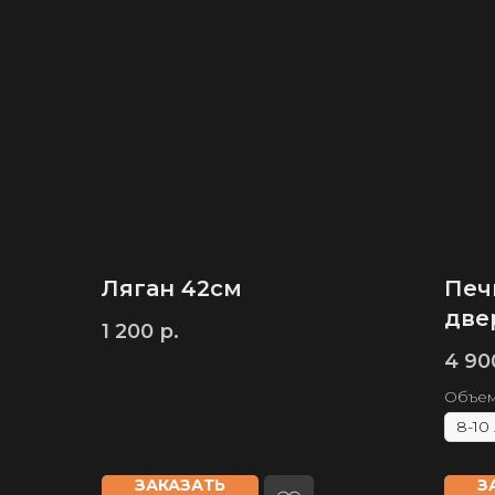
Ляган 42см
Печ
две
1 200
р.
тол
4 90
Объем
ЗАКАЗАТЬ
З