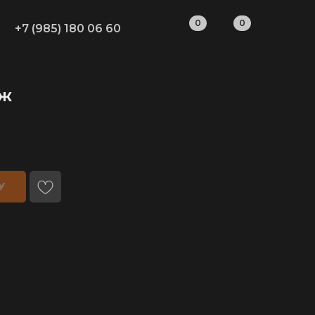
0
0
+7 (985) 180 06 60
иж
У