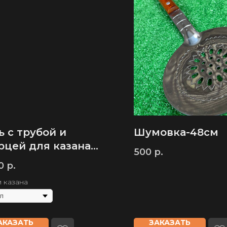
ь с трубой и
Шумовка-48см
рцей для казана
500
р.
щина стали 3мм
0
р.
 казана
АКАЗАТЬ
ЗАКАЗАТЬ