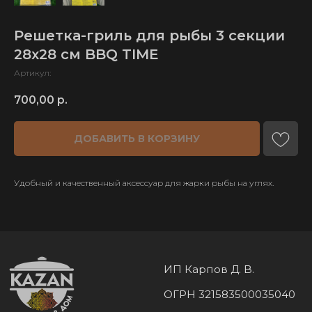
Решетка-гриль для рыбы 3 секции
28х28 см BBQ TIME
Артикул:
700,00
р.
ИП Карпов Д. В.
ОГРН 321583500035040
ДОБАВИТЬ В КОРЗИНУ
КАТАЛОГ
ТОВАРОВ
Удобный и качественный аксессуар для жарки рыбы на углях.
Узбекские казаны
Тандыры
Афганские казаны
Мангалы
Печи для казанов
Шампуры
Печь + казан
Ножи и топоры
Риштанская керамика
Саджи
Самогоноварение
Решетки гриль
Чугунная посуда
Аксессуары
Шашлычные наборы
Соковыжималки