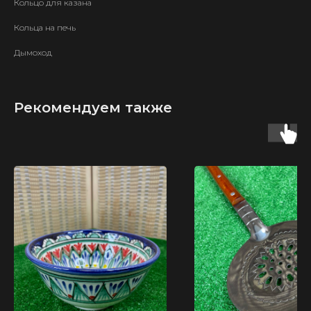
Кольцо для казана
Кольца на печь
Дымоход
Рекомендуем также
ИП Карпов Д. В.
ОГРН 321583500035040
КАТАЛОГ
ТОВАРОВ
Узбекские казаны
Тандыры
Афганские казаны
Мангалы
Печи для казанов
Шампуры