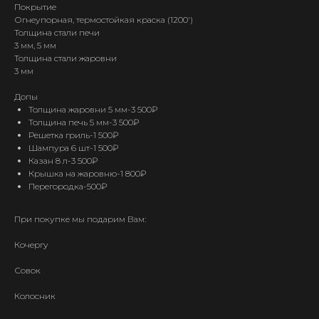
Покрытие
Огнеупорная, термостойкая краска (1200')
Толщина стали печи
3 мм, 5 мм
Толщина стали жаровни
3 мм
Допы
Толщина жаровни 5 мм-3 500₽
Толщина печь 5 мм-3 500₽
Решетка гриль-1 500₽
Шампура 6 шт-1 500₽
Казан 8 л-3 500₽
Крышка на жаровню-1 800₽
Перегородка-500₽
При покупке мы подарим Вам:
Кочергу
Совок
Колосник