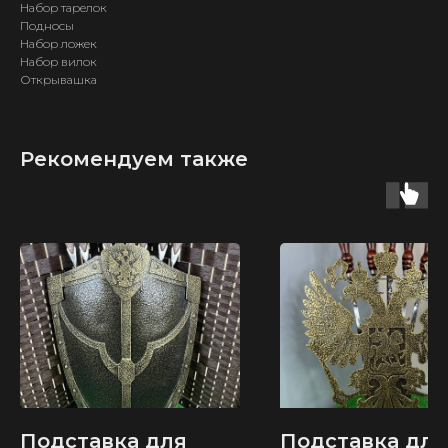
Набор тарелок
Подносы
Набор ложек
Набор вилок
Открывашка
Рекомендуем также
ИП Карпов Д. В.
ОГРН 321583500035040
КАТАЛОГ
ТОВАРОВ
Узбекские казаны
Тандыры
Подставка для
Подставка для