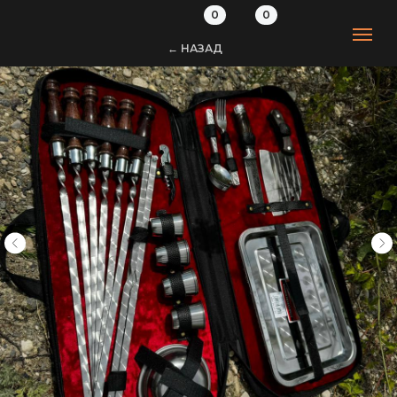
0
0
← НАЗАД